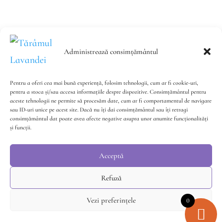
Administrează consimțământul
Pentru a oferi cea mai bună experiență, folosim tehnologii, cum ar fi cookie-uri,
pentru a stoca și/sau accesa informațiile despre dispozitive. Consimțământul pentru
Contact
Politica de confidențialitate
Politica
aceste tehnologii ne permite să procesăm date, cum ar fi comportamentul de navigare
sau ID-uri unice pe acest site. Dacă nu îți dai consimțământul sau îți retragi
Cookie-uri
Termeni și Condiții
Întrebări
consimțământul dat poate avea afecte negative asupra unor anumite funcționalități
și funcții.
Frecvente
Acceptă
Refuză
Vezi preferințele
0
© Copyright 2016-2021 Târamul Lavandei SRL.
Website made by
BOOST