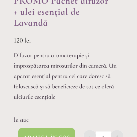
PROMO Pachet difuzor
+ ulei esențial de
Lavandă
120
lei
Difuzor pentru aromaterapie și
împrospătarea mirosurilor din cameră. Un
aparat esențial pentru cei care doresc să
folosească și să beneficieze de tot ce oferă
uleiurile esențiale.
În stoc
-
+