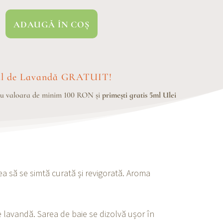
ADAUGĂ ÎN COȘ
e de baie cu flori și ulei de Lavandă (300gr)
ial de Lavandă GRATUIT!
cu valoara de minim 100 RON și
primești gratis 5ml Ulei
ea să se simtă curată și revigorată. Aroma
de lavandă. Sarea de baie se dizolvă ușor în