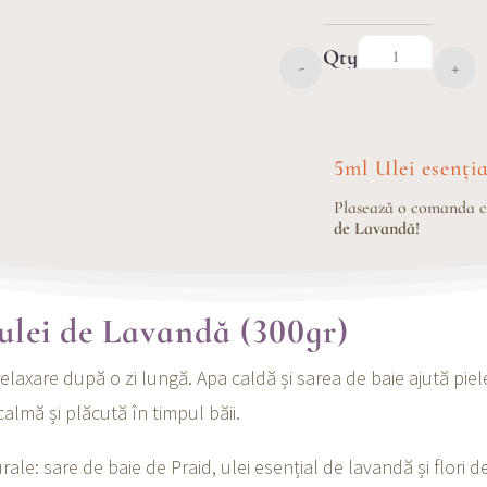
-
+
Cantitate Sar
5ml Ulei esenț
Plasează o comanda 
de Lavandă!
i ulei de Lavandă (300gr)
laxare după o zi lungă. Apa caldă și sarea de baie ajută piel
lmă și plăcută în timpul băii.
ale: sare de baie de Praid, ulei esențial de lavandă și flori 