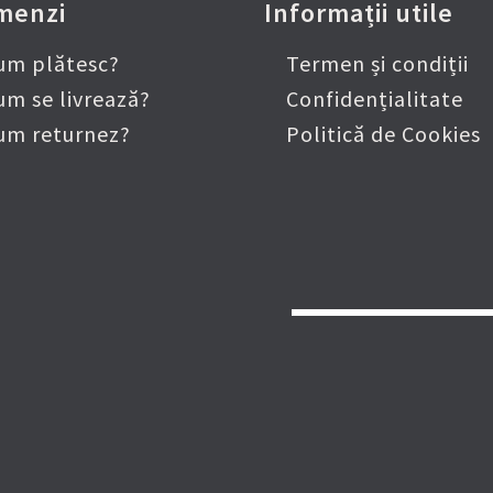
menzi
Informații utile
um plătesc?
Termen și condiții
um se livrează?
Confidențialitate
um returnez?
Politică de Cookies