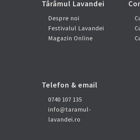
Târâmul Lavandei
Co
Despre noi
C
Festivalul Lavandei
C
Magazin Online
C
Telefon & email
0740 107 135
info@taramul-
lavandei.ro