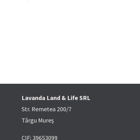
 Media
 poze
Lavanda Land & Life SRL
Str. Remetea 200/7
Târgu Mureș
CIF: 39653099