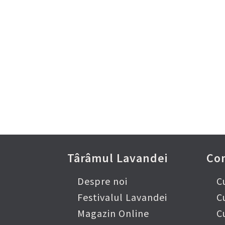
Urmăr
Pe c
Târâmul Lavandei
Co
Despre noi
C
Festivalul Lavandei
C
Magazin Online
C