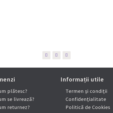
ește-ne pe Social
onturile noastre de Social Media găsești sute de
cu
Tărâmul Lavandei și multe alte informații.
menzi
Informații utile
um plătesc?
Termen și condiții
um se livrează?
Confidențialitate
um returnez?
Politică de Cookies