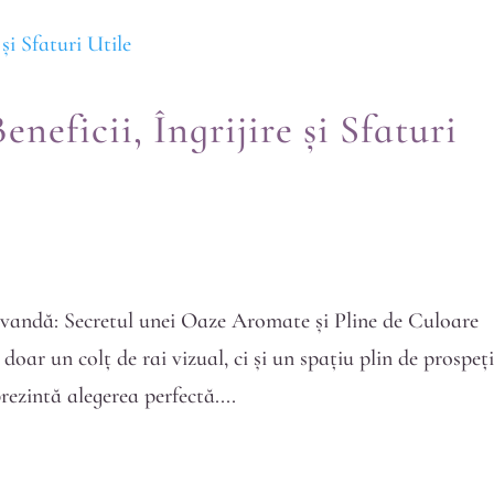
neficii, Îngrijire și Sfaturi
vandă: Secretul unei Oaze Aromate și Pline de Culoare
 doar un colț de rai vizual, ci și un spațiu plin de prospe
rezintă alegerea perfectă....