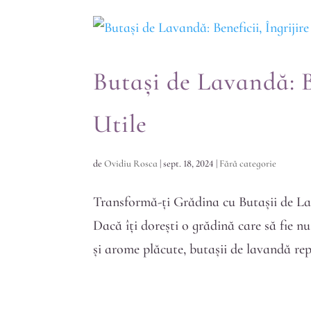
Butași de Lavandă: Be
Utile
de
Ovidiu Rosca
|
sept. 18, 2024
|
Fără categorie
Transformă-ți Grădina cu Butașii de La
Dacă îți dorești o grădină care să fie nu
și arome plăcute, butașii de lavandă rep