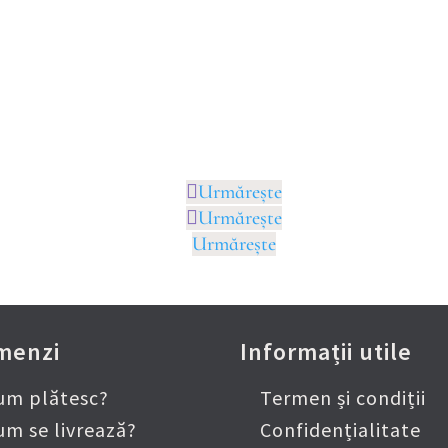
ește-ne pe Social
onturile noastre de Social Media găsești sute de
cu
Tărâmul Lavandei și multe alte informații.
Urmărește
Urmărește
Urmărește
menzi
Informații utile
um plătesc?
Termen și condiții
um se livrează?
Confidențialitate