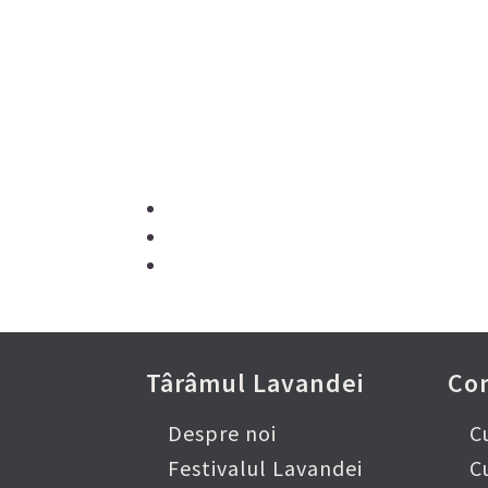
Urmăr
Pe c
Târâmul Lavandei
Co
Despre noi
C
Festivalul Lavandei
C