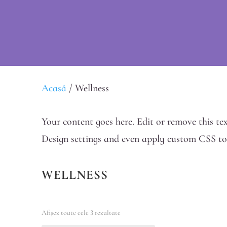
Acasă
/ Wellness
Your content goes here. Edit or remove this tex
Design settings and even apply custom CSS to 
WELLNESS
Sortat
Afișez toate cele 3 rezultate