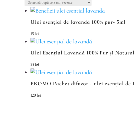
după
cele
Ulei esențial de lavandă 100% pur- 5ml
mai
recente
15
lei
Ulei Esențial Lavandă 100% Pur și Natural
25
lei
PROMO Pachet difuzor + ulei esențial de
120
lei