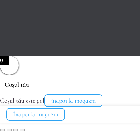
0
Coșul tău
Coșul tău este gol
înapoi la magazin
Înapoi la magazin