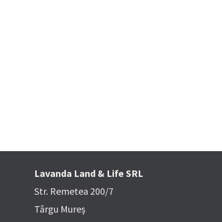
 Media
 poze
Lavanda Land & Life SRL
Str. Remetea 200/7
Târgu Mureș